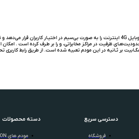
نولوژی Wi-Fi 5.8GHz به همراه ۴ پورت شبکـه ۱۰۰ و ۱۰۰۰ مگـابیت بر ثـانیه در این مودم تعبیه شد
دسترسی سریع
دسته محصولات
فروشگاه
مودم های GPON