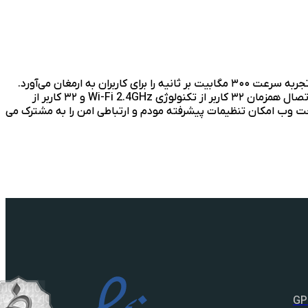
این مودم با استفاده از آخرین تکنولوژی نسل چهارم شبکه موبایل 4G اینتـرنت را به صورت بی‌سیم در اختیـار کاربران قرار می‌دهد و تجربه سرعت ۳۰۰ مگابیت بر ثانیه را برای کاربران به ارمغان می‌آورد.
محـدودیت‌هـای سرعت پایین، عدم امکان جابجایی مودم، محدودیت‌هـای ظرفیت در مراکـز مخابراتی، و را بر طـرف کرده‌ است . امکان اتصال همزمان ۳۲ کاربر از تکنولوژی Wi-Fi 2.4GHz و ۳۲ کاربر از
ه است. از طریق رابط کاربری تحت وب امکان تنظیمات پیشرفته مودم و ارتباطی امن را به مشترک می