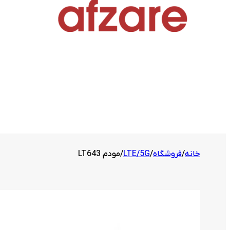
خانه
/
فروشگاه
/
LTE/5G
/
مودم LT643