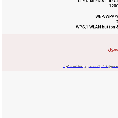
LTE Dual FDD/TDD C
1200
WEP/WPA/W
حصول
 محصول کاتالوگ محصول را مشاهده کنید.