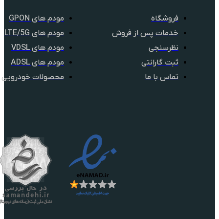
فروشگاه
مودم های GPON
خدمات پس از فروش
مودم های LTE/5G
نظرسنجی
مودم های VDSL
ثبت گارانتی
مودم های ADSL
تماس با ما
محصولات خودرویی