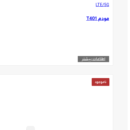
LTE/5G
مودم T401
اطلاعات بیشتر
ناموجود